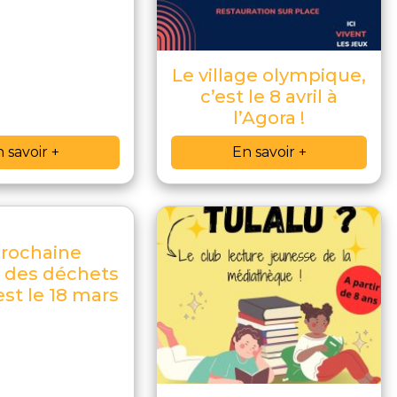
Le village olympique,
c’est le 8 avril à
l’Agora !
 savoir +
En savoir +
prochaine
e des déchets
’est le 18 mars