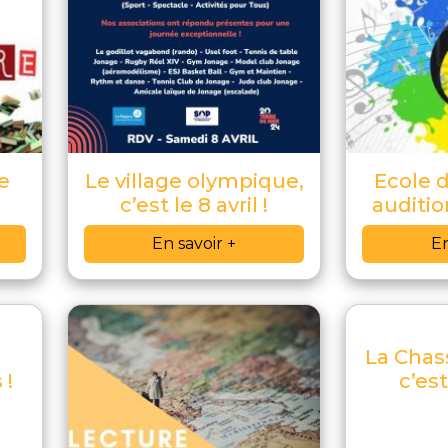
e
Le village olympique,
Ecole 
!
c’est le 8 avril !
auditio
En savoir +
En
La Chas
 !
c’est