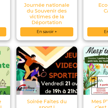
Journée nationale
Eco
du Souvenir des
C
victimes de la
Déportation
En savoir +
En
e
Soirée Faites du
Mes P’
!
sport !
c’est 