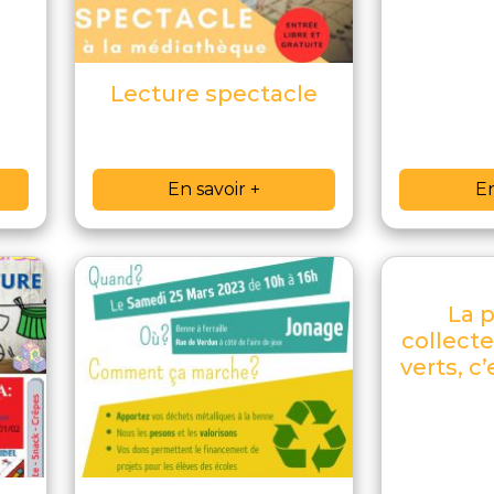
Lecture spectacle
En savoir +
En
La 
collect
verts, c