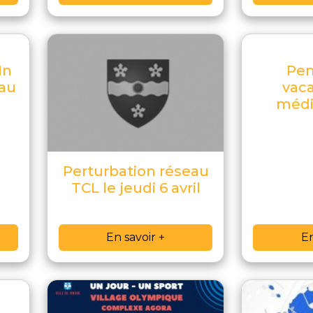
In
Pen
 au
vaca
médi
Perturbation réseau
TCL le jeudi 6 avril
En savoir +
En