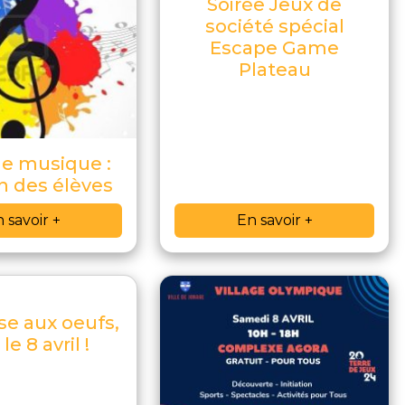
Soirée Jeux de
société spécial
Escape Game
Plateau
de musique :
n des élèves
 savoir +
En savoir +
se aux oeufs,
 le 8 avril !