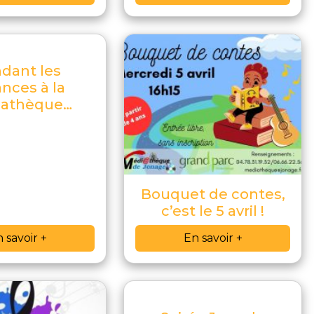
dant les
nces à la
athèque…
Bouquet de contes,
c’est le 5 avril !
 savoir +
En savoir +