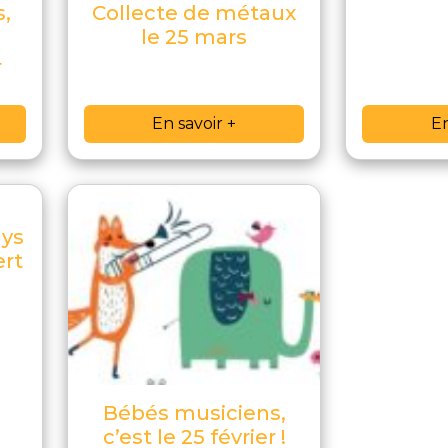
s,
Collecte de métaux
le 25 mars
4
En savoir +
En
ays
ert
Bébés musiciens,
c’est le 25 février !