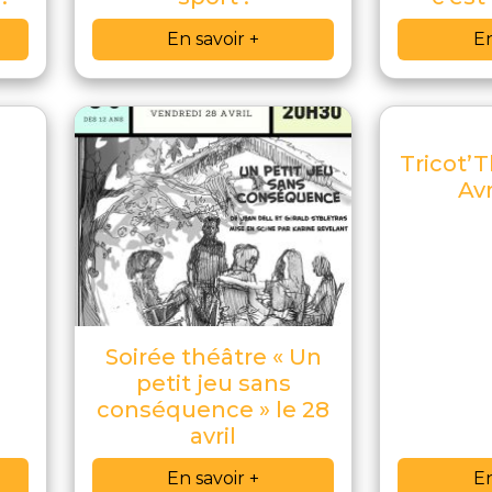
En savoir +
En
Tricot’T
Avr
Soirée théâtre « Un
petit jeu sans
conséquence » le 28
avril
En savoir +
En