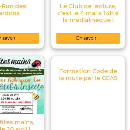
-Run des
Le Club de lecture,
ardons
c’est le 4 mai à 14h à
la médiathèque !
 savoir +
En savoir +
Formation Code de
la route par le CCAS
tites mains,
le 20 avril !