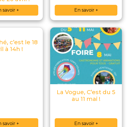
 savoir +
En savoir +
hé, c’est le 18
il à 14h !
La Vogue, C’est du 5
au 11 mai !
 savoir +
En savoir +