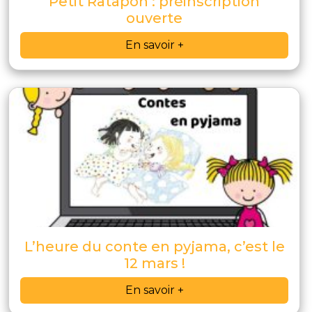
Petit Ratapon : préinscription
ouverte
En savoir +
L’heure du conte en pyjama, c’est le
12 mars !
En savoir +