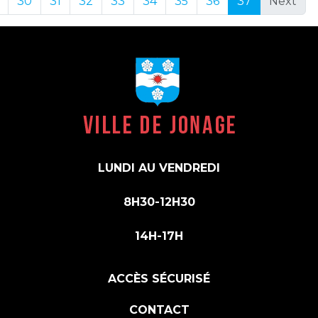
30
31
32
33
34
35
36
37
Next
LUNDI AU VENDREDI
8H30-12H30
14H-17H
ACCÈS SÉCURISÉ
CONTACT