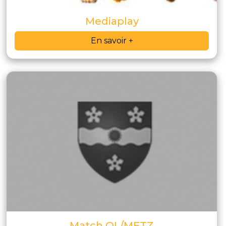
Mediaplay
En savoir +
Match OL/METZ