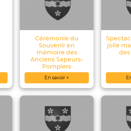
Cérémonie du
Spectacl
Souvenir en
jolie m
mémoire des
des
Anciens Sapeurs-
Pompiers
En savoir +
En