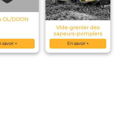
h OL/DIJON
Vide-grenier des
sapeurs-pompiers
 savoir +
En savoir +