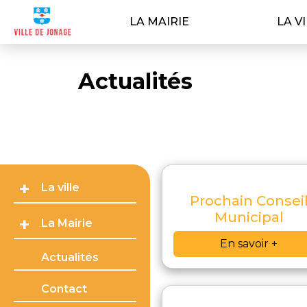
LA MAIRIE
LA V
Actualités
La ville
Prochain Consei
Municipal
La Mairie
En savoir +
Actualités
Contact