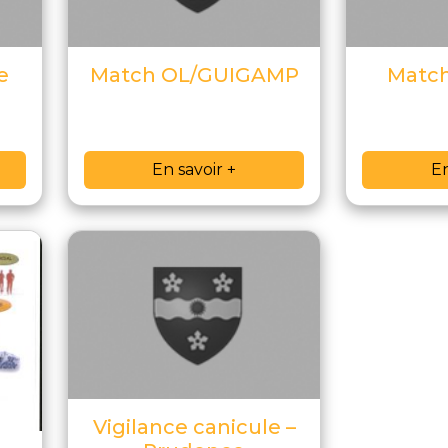
e
Match OL/GUIGAMP
Matc
En savoir +
En
Vigilance canicule –