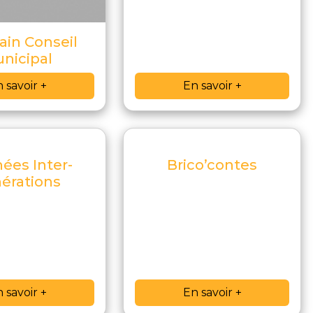
ain Conseil
nicipal
 savoir +
En savoir +
ées Inter-
Brico’contes
érations
 savoir +
En savoir +