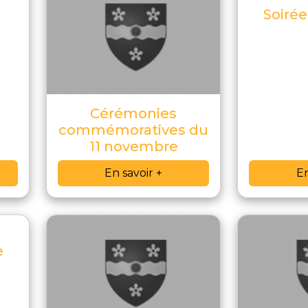
Soiré
Cérémonies
commémoratives du
11 novembre
En savoir +
En
e