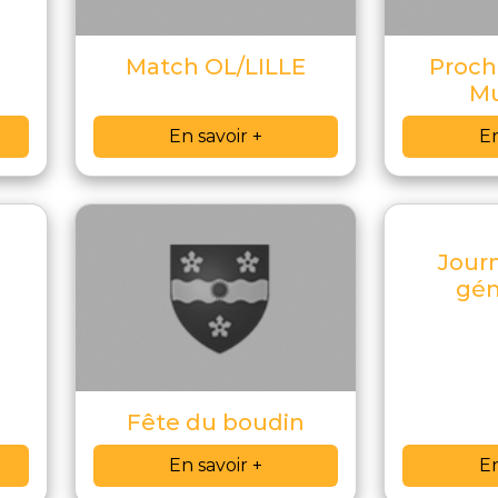
Match OL/LILLE
Proch
Mu
En savoir +
En
Journ
gén
Fête du boudin
En savoir +
En