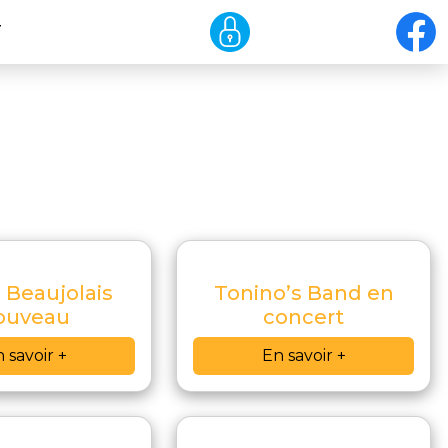
T
 Beaujolais
Tonino’s Band en
ouveau
concert
 savoir +
En savoir +