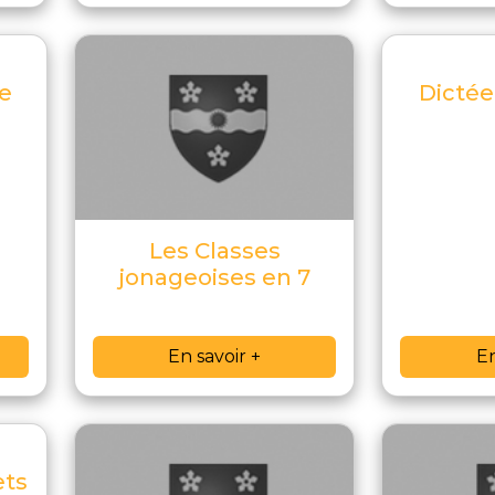
ne
Dictée
Les Classes
jonageoises en 7
En savoir +
En
ets