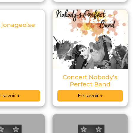
 jonageoise
Concert Nobody’s
Perfect Band
 savoir +
En savoir +