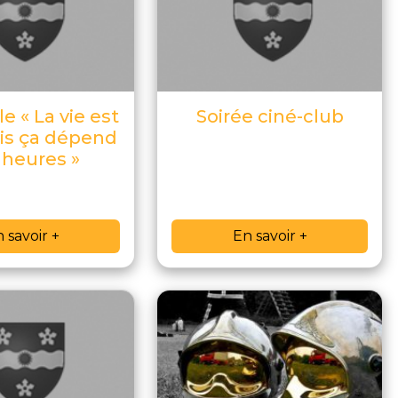
e « La vie est
Soirée ciné-club
ais ça dépend
 heures »
 savoir +
En savoir +